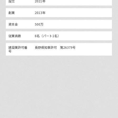
設立
2021年
創業
2013年
資本金
500万
従業員数
6名（パート1名）
建設業許可番
長野県知事許可 第26379号
号