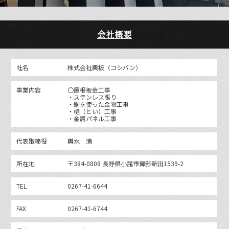
会社概要
社名
株式会社輿板（コシバン）
事業内容
〇屋根板金工事
・ステンレス張り
・銅を使った金物工事
・樋（とい）工事
・金属パネル工事
代表取締役
輿水 満
所在地
〒384-0808 長野県小諸市御影新田1539-2
TEL
0267-41-6644
FAX
0267-41-6744